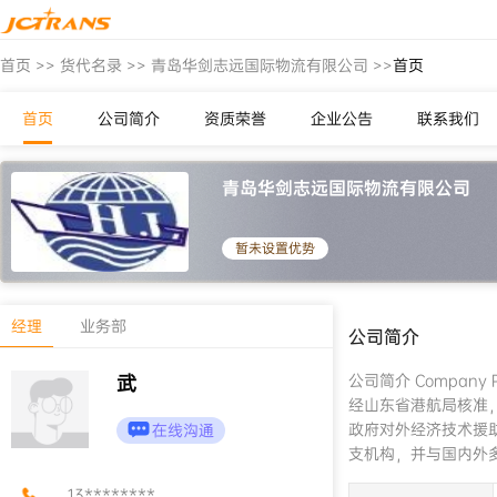
首页
>>
货代名录
>>
青岛华剑志远国际物流有限公司
>>
首页
首页
公司简介
资质荣誉
企业公告
联系我们
青岛华剑志远国际物流有限公司
暂未设置优势
经理
业务部
公司简介
武
公司简介 Company Profile （HUAJIAN）志远国际物流有限公司是外经贸部批准的一级国际货运代理企
经山东省港航局核准，国家工商部门正
政府对外经济技术援助项目物资的运输工作
在线沟通
支机构，并与国内外
务 一、 集装箱运输代理 经营范围包括：进出口集装箱的整箱、拼箱、海空联运、产地装箱、港口接货、缮制单证、港口理货、报关报验、监
13********