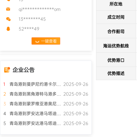
装监卸、分拔转运、保险
所在地
MSC等班轮公司的
qi*************om
岛港散杂货港口装卸运输代理 青岛港指定港口地面货物运输代理的单位。业务受理：主要从事矿石、
成立时间
13*******45
冻货、纸浆、集装箱
配送等服务。从陆运
52****49
合作船司
承办的散货种类有：
一键查看
等。另公司在青岛、天津、上海
海运优势航线
路，致力于精心打造
靠；货主客户有求必应。 公司诚邀国内外客户前来洽谈业务，全体员工将以一流的管理，一流的服务，为货主和客户创
优势港口
们相识，让我们成为朋友！ 三、港口施工船舶的经营 
具的运输，拖带；一
企业公告
优势描述
用。公司参与了多项
练的业务技术取得了
1
青岛港到曼萨尼约港卡尔德拉港多条集装箱船优势运价国际货运代理
2025-09-26
2
青岛港到黑角港特马港多条集装箱船优势运价国际货运代理
2025-09-26
3
青岛港到蒙罗维亚港奥尼港多条集装箱船优势运价国际货运代理
2025-09-26
4
青岛港到罗安达港马塔迪港多条集装箱船优势运价国际货运代理
2025-09-26
5
青岛港到罗安达港马塔迪港多条集装箱船优势运价国际货运代理
2025-09-26