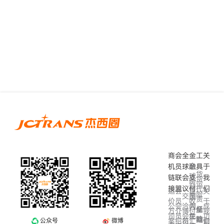
商
会
全
金
工
关
全
机
员
球
融
具
于
货
球
链
联
会
支
我
货
跨
运
会
接
盟
议
付
们
代
运
会
关
境
险
交
员
国
责
价
员
于
收
洽
间
公
会
成
内
任
船
全
方
介
我
博
付
会
免
司
员
功
在
险
期
链
案
绍
们
公众号
微博
览
汇
行
官