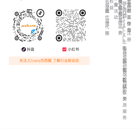
费
名
权
案
线
路
会
安
询
业
方
我
A
结
录
益
例
收
跟
全
盘
活
客
找
的
M
算
付
踪
I
省
动
服
代
工
S
海
货
S
钱
理
作
登
A
运
代
F
台
录
C
费
圈
注
A
L
册
F
上
R
海
抖音
小红书
青
预
岛
配
深
关注JCtrans杰西圈 了解行业新动态
预
圳
配
南
预
沙
配
在
F
预
线
M
配
报
C
关
资
质
服
务