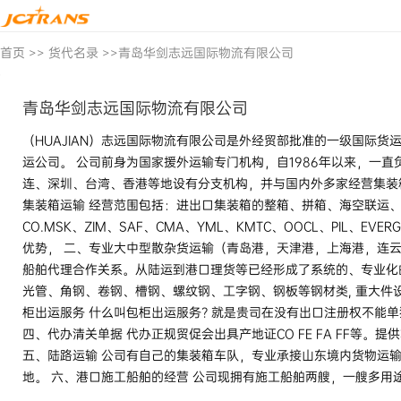
首页
>>
货代名录
>>
青岛华剑志远国际物流有限公司
青岛华剑志远国际物流有限公司
（HUAJIAN）志远国际物流有限公司是外经贸部批准的一级国际
运公司。 公司前身为国家援外运输专门机构，自1986年以来，一
连、深圳、台湾、香港等地设有分支机构，并与国内外多家经营集装
集装箱运输 经营范围包括：进出口集装箱的整箱、拼箱、海空联运
CO.MSK、ZIM、SAF、CMA、YML、KMTC、OOCL、PI
优势， 二、专业大中型散杂货运输（青岛港，天津港，上海港，连云
船舶代理合作关系。从陆运到港口理货等已经形成了系统的、专业化
光管、角钢、卷钢、槽钢、螺纹钢、工字钢、钢板等钢材类, 重大件
柜出运服务 什么叫包柜出运服务? 就是贵司在没有出口注册权不能单
四、代办清关单据 代办正规贸促会出具产地证CO FE FA FF
五、陆路运输 公司有自己的集装箱车队，专业承接山东境内货物运
地。 六、港口施工船舶的经营 公司现拥有施工船舶两艘，一艘多