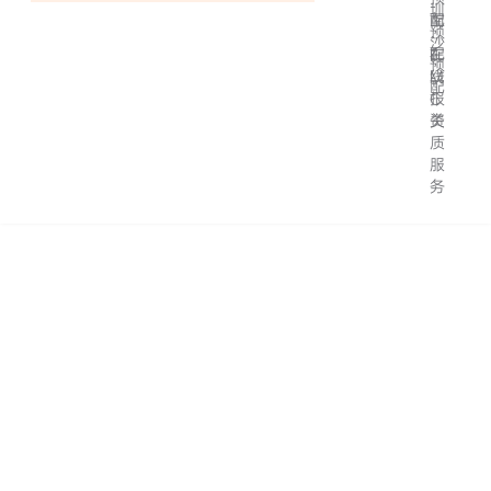
圳
配
南
预
沙
配
在
F
预
线
M
配
报
C
关
资
质
服
务