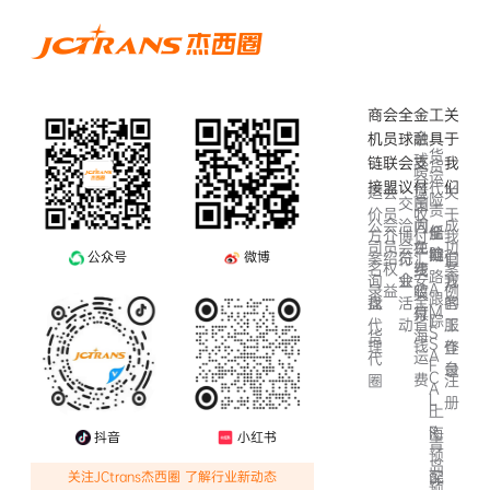
商
会
全
金
工
关
全
机
员
球
融
具
于
货
球
链
联
会
支
我
货
跨
运
会
接
盟
议
付
们
代
运
会
关
境
险
交
员
国
责
价
员
于
收
洽
间
公
会
成
内
任
船
全
方
介
我
博
付
会
免
司
员
功
在
险
期
链
案
绍
们
公众号
微博
览
汇
行
官
费
名
权
案
线
路
会
安
询
业
方
我
A
结
录
益
例
收
跟
全
盘
活
客
找
的
M
算
付
踪
I
省
动
服
代
工
S
海
货
S
钱
理
作
登
A
运
代
F
台
录
C
费
圈
注
A
L
册
F
上
R
海
抖音
小红书
青
预
岛
配
深
关注JCtrans杰西圈 了解行业新动态
预