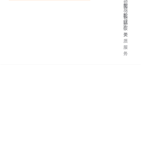
圳
配
南
预
沙
配
在
F
预
线
M
配
报
C
关
资
质
服
务