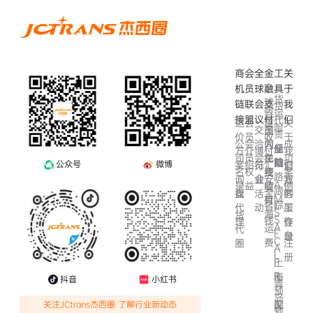
商
会
全
金
工
关
全
机
员
球
融
具
于
货
球
链
联
会
支
我
货
跨
运
会
接
盟
议
付
们
代
运
会
关
境
险
交
员
国
责
价
员
于
收
洽
间
公
会
成
内
任
船
全
方
介
我
博
付
会
免
司
员
功
在
险
期
链
案
绍
们
公众号
微博
览
汇
行
官
费
名
权
案
线
路
会
安
询
业
方
我
A
结
录
益
例
收
跟
全
盘
活
客
找
的
M
算
付
踪
I
省
动
服
代
工
S
海
货
S
钱
理
作
登
A
运
代
F
台
录
C
费
圈
注
A
L
册
F
上
R
海
抖音
小红书
青
预
岛
配
深
关注JCtrans杰西圈 了解行业新动态
预