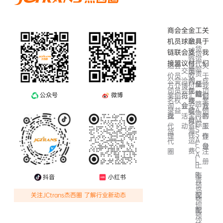
商
会
全
金
工
关
全
机
员
球
融
具
于
货
球
链
联
会
支
我
货
跨
运
会
接
盟
议
付
们
代
运
会
关
境
险
交
员
国
责
价
员
于
收
洽
间
公
会
成
内
任
船
全
方
介
我
博
付
会
免
司
员
功
在
险
期
链
案
绍
们
公众号
微博
览
汇
行
官
费
名
权
案
线
路
会
安
询
业
方
我
A
结
录
益
例
收
跟
全
盘
活
客
找
的
M
算
付
踪
I
省
动
服
代
工
S
海
货
S
钱
理
作
登
A
运
代
F
台
录
C
费
圈
注
A
L
册
F
上
R
海
抖音
小红书
青
预
岛
配
深
关注JCtrans杰西圈 了解行业新动态
预
圳
配
南
预
沙