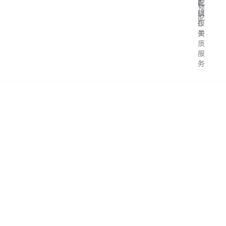
配
在
F
预
线
M
配
报
C
关
资
质
服
务