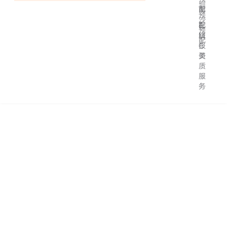
圳
配
南
预
沙
配
在
F
预
线
M
配
报
C
关
资
质
服
务