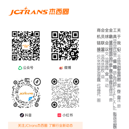
商
会
全
金
工
关
全
机
员
球
融
具
于
货
球
链
联
会
支
我
货
跨
运
会
接
盟
议
付
们
代
运
会
关
境
险
交
员
国
责
价
员
于
收
洽
间
公
会
成
内
任
船
全
方
介
我
博
付
会
免
司
员
功
在
险
期
链
案
绍
们
公众号
微博
览
汇
行
官
费
名
权
案
线
路
会
安
询
业
方
我
A
结
录
益
例
收
跟
全
盘
活
客
找
的
M
算
付
踪
I
省
动
服
代
工
S
海
货
S
钱
理
作
登
A
运
代
F
台
录
C
费
圈
注
A
L
册
F
上
R
海
抖音
小红书
青
预
岛
配
深
关注JCtrans杰西圈 了解行业新动态
预